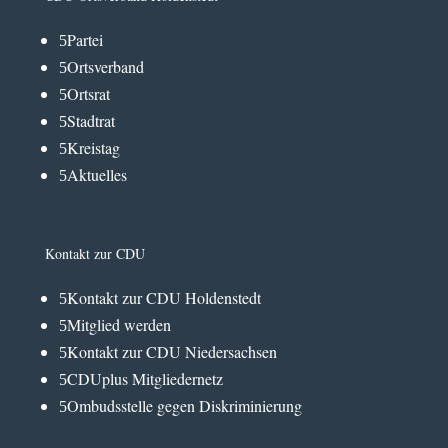
Partei
5
Ortsverband
5
Ortsrat
5
Stadtrat
5
Kreistag
5
Aktuelles
5
Kontakt zur CDU
Kontakt zur CDU Holdenstedt
5
Mitglied werden
5
Kontakt zur CDU Niedersachsen
5
CDUplus Mitgliedernetz
5
Ombudsstelle gegen Diskriminierung
5